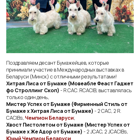
Поздравляем десант Бумажейцев, которые
принимали участие в Международных выставках в
Беларуси (Минск) с отличными результатами!
Хитрая Лиса от Бумаже (Мовеабле Феаст Гаджет
фо Строллинг Скоп)
- R.САС. RCАCIB, выставлялась
только один день,
Мистер Успех от Бумаже (Фирменный Стиль от
Бумаже х Хитрая Лиса от Бумаже)
- 2 САС, 2 R.
CACIBs,
Чемпион Беларуси
;
Хвост Пистолетом от Бумаже (Мистер Успех от
Бумаже х Же Адор от Бумаже)
- 2 JCAC, 2 JCACIBs,
Юный Чемпион Беларуси