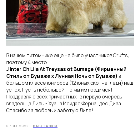
В нашем питомнике еще не было участников Crufts,
поэтому 4 место
J Inter Ch Lila At Treysas ot Bumage (Фирменный
Стиль от Бумаже х Лунная Ночь от Бумаже)
в
большом классе юниоров (12 юных скотче-леди) наш
успех. Пусть небольшой, но мы им гордимся!
Поздравляю всех причастных , в первую очередь
владельца Лилы - Хуана Иcидро Фернандес Диаз.
Спасибо за любовь и заботу о Лиле!
07.03.2025
ВЫСТАВКИ