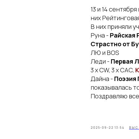
13 и 14 сентябр
них Рейтингова
В них приняли у
Руна -
Райская 
Страстно от Б
ЛЮ и BOS
Леди -
Первая Л
3 x CW, 3 х САС,
К
Дайна -
Поэзия 
показывалась то
Поздравляю все
2025-09-22 13:54
ВЫС