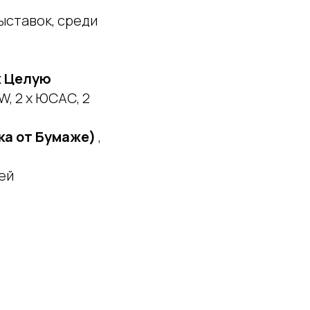
ыставок, среди
х Целую
W, 2 x ЮСАС, 2
ка от Бумаже)
,
ей