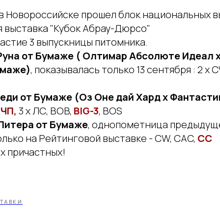
я в Новороссийске прошел блок национальных в
я выставка "Кубок Абрау-Дюрсо"
частие 3 выпускницы питомника.
Руна от Бумаже ( Олтимар Абсолюте Идеал 
умаже)
, показывалась только 13 сентября : 2 x C
еди от Бумаже (Оз Оне дай Хард х Фантасти
ЧП,
3 х ЛС, BOB,
BIG-3
, BOS
Питера от Бумаже
, однопометница предыдущ
лько на Рейтинговой выставке - CW, CAC,
CC
х причастных!
ТАВКИ