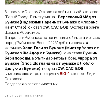
5 апреля, в Старом Осколе на рейтинговой выставке
"Белый Город-1" выступил наш
Вересковый Мёд от
Бумаже(Надёжный Парень от Бумаже х Флоранс
Найт Стар)
, он стал
CW, CАC, ВОВ.
Эксперт в ринге
Шамиль Абракимов
6 апреля, в Рыбинске на национальной выставке всех
пород"Рыбинская Весна 2025" дебютировала 4
месячная
Хали-Гали от Бумаже (Мистер Успех от
Бумаже х Же Адор от Бумаже)
, она стала
Лучшим
беби породы
, а опытный ринговый боец
Аврора от
Бумаже (Эпос Шотландии от Бумаже х Люблю
Целую от Бумаже)
, получив
CW, CАC, ВОВ,
выиграла еще и третью группу
BIG-1
, эксперт Лидия
Соколова!
Поздравляю всех причастных!
08.04.2025
ВЫСТАВКИ