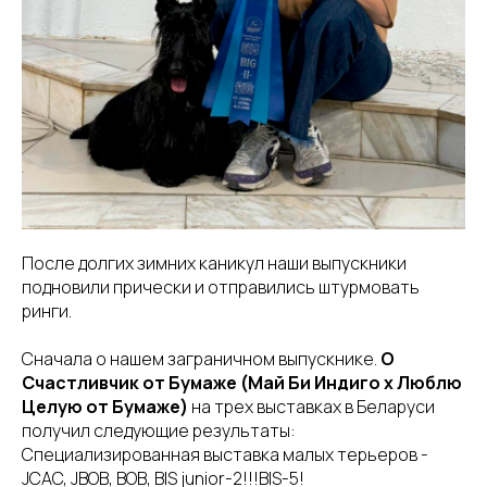
После долгих зимних каникул наши выпускники
подновили прически и отправились штурмовать
ринги.
Сначала о нашем заграничном выпускнике.
О
Счастливчик от Бумаже (Май Би Индиго х Люблю
Целую от Бумаже)
на трех выставках в Беларуси
получил следующие результаты:
Специализированная выставка малых терьеров -
JCAC, JBOB, BOB, BIS junior-2!!!BIS-5!