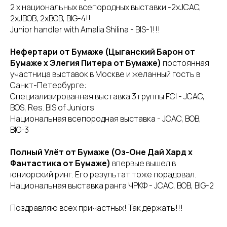
2 x национальных всепородных выставки -2xJCAC,
2xJBOB, 2xBOB, BIG-4!!
Junior handler with Amalia Shilina - BIS-1!!!
Нефертари от Бумаже (Цыганский Барон от
Бумаже х Элегия Питера от Бумаже)
постоянная
участница выставок в Москве и желанный гость в
Санкт-Петербурге:
Специализированная выставка 3 группы FCI - JCAC,
BOS, Res. BIS of Juniors
Национальная всепородная выставка - JCAC, BOB,
BIG-3
Полный Улёт от Бумаже (Оз-Оне Дай Хард х
Фантастика от Бумаже)
впервые вышел в
юниорский ринг. Его результат тоже порадовал.
Национальная выставка ранга ЧРКФ - JCAC, BOB, BIG-2
Поздравляю всех причастных! Так держать!!!