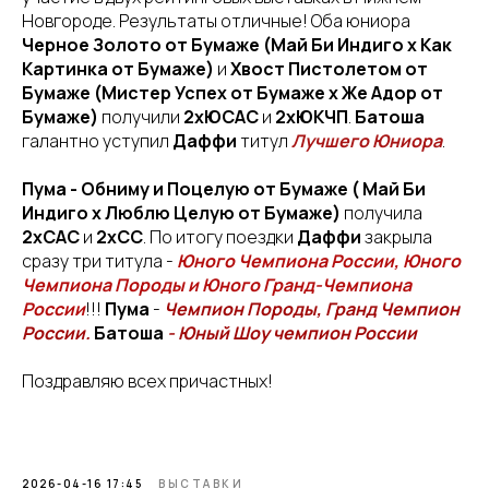
Новгороде. Результаты отличные! Оба юниора
Черное Золото от Бумаже (Май Би Индиго х Как
Картинка от Бумаже)
и
Хвост Пистолетом от
Бумаже (Мистер Успех от Бумаже х Же Адор от
Бумаже)
получили
2хЮСАС
и
2хЮКЧП
.
Батоша
галантно уступил
Даффи
титул
Лучшего Юниора
.
Пума - Обниму и Поцелую от Бумаже ( Май Би
Индиго х Люблю Целую от Бумаже)
получила
2хСАС
и
2хСС
. По итогу поездки
Даффи
закрыла
сразу три титула -
Юного Чемпиона России, Юного
Чемпиона Породы и Юного Гранд-Чемпиона
России
!!!
Пума
-
Чемпион Породы, Гранд Чемпион
России.
Батоша
- Юный Шоу чемпион России
Поздравляю всех причастных!
2026-04-16 17:45
ВЫСТАВКИ